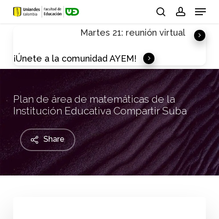
Skip
Menu
to
search
account
Martes 21: reunión virtual
main
content
¡Únete a la comunidad AYEM!
Plan de área de matemáticas de la
Institución Educativa Compartir Suba
Share