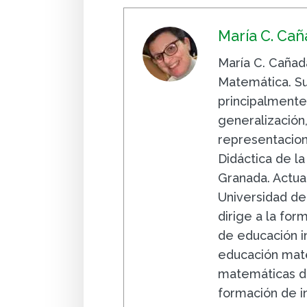
María C. Ca
María C. Cañad
Matemática. Su
principalmente
generalizació
representacion
Didáctica de l
Granada. Actua
Universidad de
dirige a la fo
de educación in
educación mate
matemáticas de
formación de i