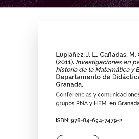
By
José Luis Lupiáñez
,
María C. Cañadas
,
Ma
Investigación
Libro
Publicación
Lupiáñez, J. L., Cañadas, M. C
(2011).
Investigaciones en p
historia de la Matemática y
Departamento de Didáctica
Granada.
Conferencias y comunicaciones
grupos PNA y HEM, en Granada
ISBN: 978-84-694-7479-2