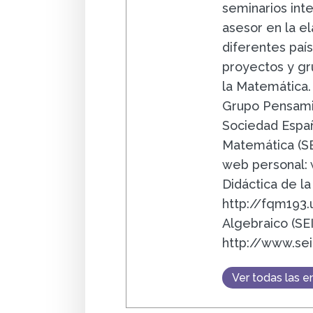
seminarios int
asesor en la e
diferentes paí
proyectos y gr
la Matemática.
Grupo Pensami
Sociedad Españ
Matemática (SE
web personal: 
Didáctica de l
http://fqm193
Algebraico (SE
http://www.se
Ver todas las e