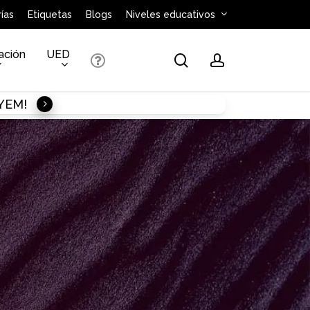
ías
Etiquetas
Blogs
Niveles educativos
ación
UED
search
account
AYEM!