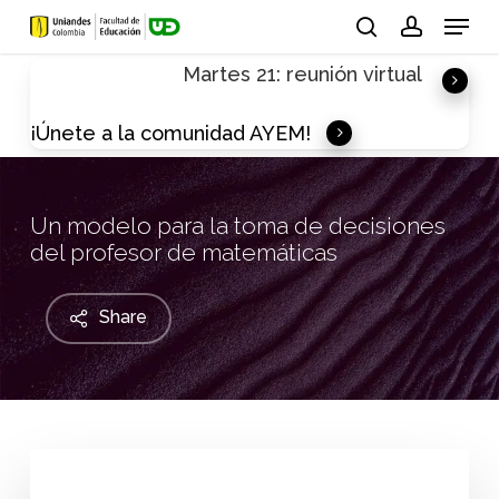
Skip
Menu
to
search
account
Martes 21: reunión virtual
main
content
¡Únete a la comunidad AYEM!
Un modelo para la toma de decisiones
del profesor de matemáticas
Share