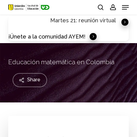
Skip
Menu
to
search
account
Martes 21: reunión virtual
main
content
¡Únete a la comunidad AYEM!
Educación matemática en Colombia
Share