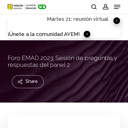
Skip
Menu
to
search
account
Martes 21: reunión virtual
main
content
¡Únete a la comunidad AYEM!
Foro EMAD 2023: Sesión de preguntas y
respuestas del panel 2
Share