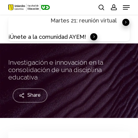
Skip
Menu
to
search
account
Martes 21: reunión virtual
main
content
¡Únete a la comunidad AYEM!
Investigación e innovación en la
consolidación de una disciplina
educativa
Share